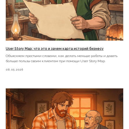
данных
Согласие на обработку файлов
cookies
*Instagram принадлежит компании Meta Platforms Inc.,
деятельность которой признана экстремистской и
запрещена на территории Российской Федерации.
User Story Map: что это и зачем карта историй бизнесу
Объясняем простыми словами, как делать меньше работы и давать
больше пользы своим клиентам при помощи User Story Map.
08.05.2026