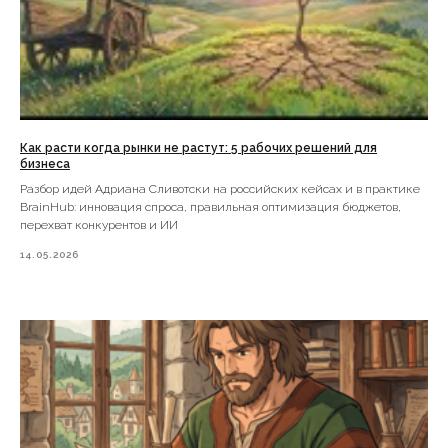
Подписаться на рассылку кейсов по e-mail
Как расти когда рынки не растут: 5 рабочих решений для
бизнеса
Подписаться
Разбор идей Адриана Сливотски на российских кейсах и в практике
BrainHub: инновация спроса, правильная оптимизация бюджетов,
перехват конкурентов и ИИ
14.05.2026
ИНН 741508541550
ИП Вальпа Максим Олегович
Карта
сайта
Политика обработки персональных
данных
Согласие на передачу персональных