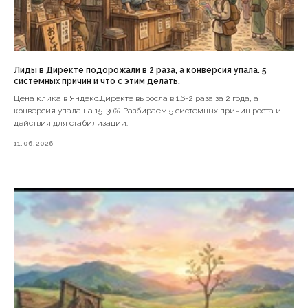
Карта
сайта
Политика обработки персональных
данных
Согласие на передачу персональных
Лиды в Директе подорожали в 2 раза, а конверсия упала. 5
данных
системных причин и что с этим делать.
Согласие на обработку файлов
Цена клика в Яндекс.Директе выросла в 1.6-2 раза за 2 года, а
cookies
*Instagram принадлежит компании Meta Platforms Inc.,
конверсия упала на 15-30%. Разбираем 5 системных причин роста и
деятельность которой признана экстремистской и
запрещена на территории Российской Федерации.
действия для стабилизации.
11.06.2026