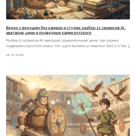
Видео с ведущим без камеры и студии: разбор 11 сервисов AI-
аватаров, цены и подводные камни русского
Разбор 11 сервисов AI-аватаров: сравнительные цены, три уровня
поддержки русского языка, топ-3 для бизнеса и новинки Sora 2 и Veo 3.
16.07.2026
Делаем эффективный
маркетинг,
специализируемся на
новых инструментах,
таких как GSMads
Услуги
Портфолио
Блог
Вакансии