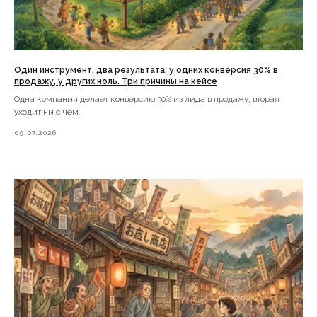
Один инструмент, два результата: у одних конверсия 30% в
продажу, у других ноль. Три причины на кейсе
Одна компания делает конверсию 30% из лида в продажу, вторая
уходит ни с чем.
09.07.2026
Подписаться на рассылку кейсов по e-mail
Подписаться
ИНН 741508541550
ИП Вальпа Максим Олегович