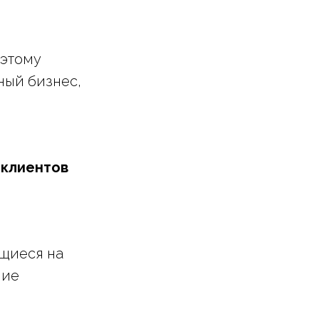
оэтому
ный бизнес,
 клиентов
щиеся на
ние