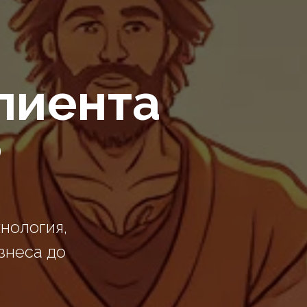
лиента
?
хнология,
знеса до