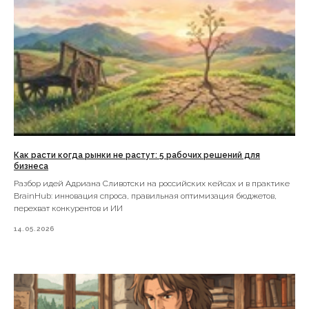
Делаем эффективный
маркетинг,
специализируемся на
новых инструментах,
таких как GSMads
Услуги
Портфолио
Как расти когда рынки не растут: 5 рабочих решений для
Блог
бизнеса
Вакансии
Разбор идей Адриана Сливотски на российских кейсах и в практике
Контакты
BrainHub: инновация спроса, правильная оптимизация бюджетов,
перехват конкурентов и ИИ
Позвоните нам
+ 7 495 885 62 55
14.05.2026
Мы с соцсетях
Канал про перехват клиентов
Нажмите, чтобы