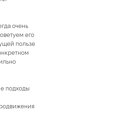
егда очень
советуем его
дущей пользе
онкретном
сильно
кие подходы
продвижения