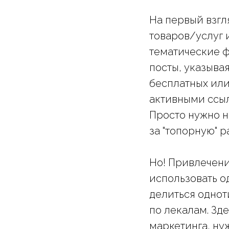
На первый взгл
товаров/услуг 
тематические 
посты, указыва
бесплатных или
активными ссыл
Просто нужно н
за "топорную" р
Но! Привлечени
использовать о
делиться одно
по лекалам. Зд
маркетинга, ну