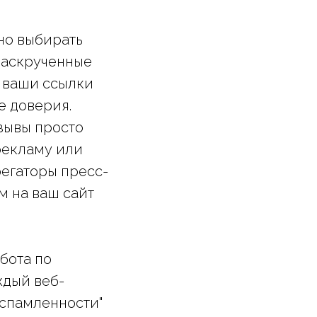
но выбирать
раскрученные
о ваши ссылки
е доверия.
изывы просто
рекламу или
регаторы пресс-
м на ваш сайт
бота по
ждый веб-
аспамленности"