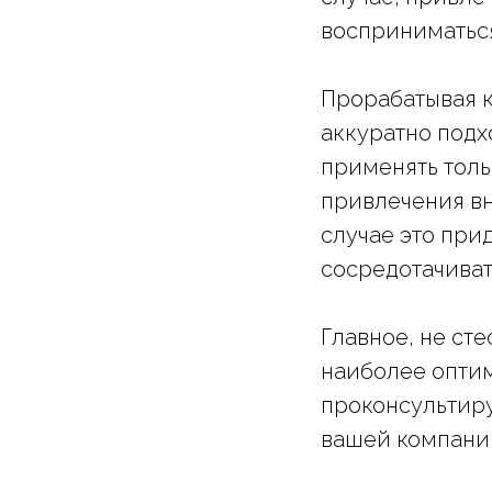
восприниматься
Прорабатывая к
аккуратно подх
применять тольк
привлечения в
случае это прид
сосредотачиват
Главное, не сте
наиболее оптим
проконсультир
вашей компании