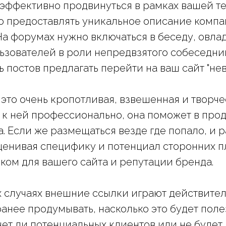
эффективно продвинуться в рамках вашей те
о предоставлять уникальное описание компа
а форумах нужно включаться в беседу, овла
зователей в роли непредвзятого собеседник
 постов предлагать перейти на ваш сайт "нев
 это очень кропотливая, взвешенная и творче
 к ней профессионально, она поможет в пр
а. Если же размещаться везде где попало, и 
ценивая специфику и потенциал сторонних п
ком для вашего сайта и репутации бренда.
х случаях внешние ссылки играют действите
ранее продумывать, насколько это будет пол
чет ли потенциальных клиентов или не будет