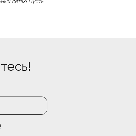
ных сетях! Пусть
тесь!
Канал про перехват клиентов
Нажмите, чтобы
перейти на
канал
й