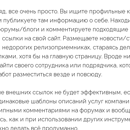
яд, все очень просто. Вы ищите профильные 
и публикуете там информацию о себе. Наход
форумы/блоги и комментируете подходящие 
я ссылки на свой сайт. Размещаете новости/с
 недорогих релизоприемниках, стараясь дел
ками, хотя бы на главную страницу. Вроде ни
айти своего сотрудника или подрядчика, ко
абот разместиться везде и повсюду.
е внешних ссылок не будет эффективным, е
динаковые шаблоны описаний услуг компании
типными комментариями на форумах и вообщ
есь, как и при использовании других инструм
жно делать всё продуманно.