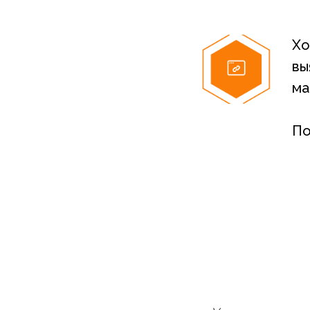
Хо
вы
ма
По