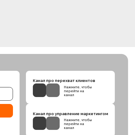
Канал про управление маркетингом
Нажмите, чтобы
перейти на
канал
ИНН 741508541550
Вальпа Максим
гович
Согласие на обработку файлов
cookies