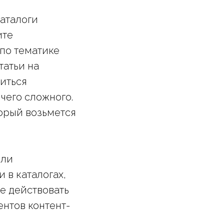
каталоги
ите
по тематике
татьи на
иться
чего сложного.
торый возьмется
сли
 в каталогах,
е действовать
ентов контент-