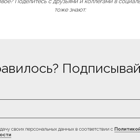
овое? Поделитесь с друзьями и коллегами в социаль
тоже знают:
авилось? Подписывай
г,
Подписаться на рассылку
кейсов по e-mail
ds
едачу своих персональных данных в соответствии с
Политико
ости
Подписаться