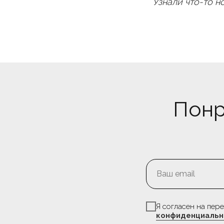
Узнали что-то н
Понр
Делаем эффективный маркетин
специализируемся на новых
инструментах, таких как GSMa
Я согласен на пер
Позвоните нам
Услуги
конфиденциальн
+ 7 495 885 62 55
Портфолио