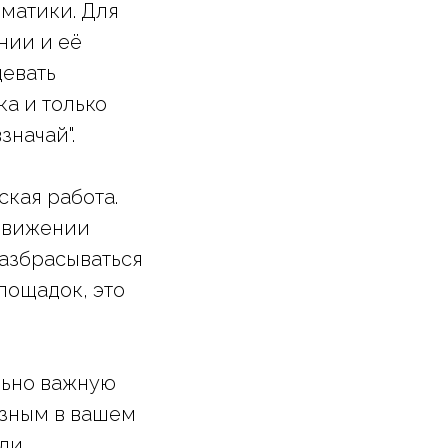
матики. Для
нии и её
девать
а и только
значай".
ская работа.
одвижении
разбрасываться
лощадок, это
льно важную
езным в вашем
 ли