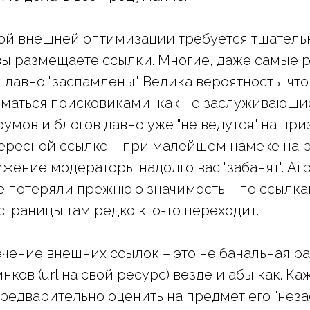
ой внешней оптимизации требуется тщатель
вы размещаете ссылки. Многие, даже самые 
 давно "заспамлены". Велика вероятность, чт
маться поисковиками, как не заслуживающи
умов и блогов давно уже "не ведутся" на пр
ересной ссылке – при малейшем намеке на 
жение модераторы надолго вас "забанят". Аг
е потеряли прежнюю значимость – по ссылка
страницы там редко кто-то переходит.
чение внешних ссылок – это не банальная ра
ов (url на свой ресурс) везде и абы как. Ка
редварительно оценить на предмет его "нез